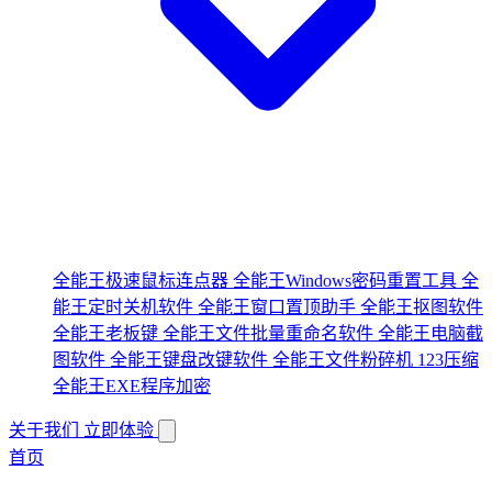
全能王极速鼠标连点器
全能王Windows密码重置工具
全
能王定时关机软件
全能王窗口置顶助手
全能王抠图软件
全能王老板键
全能王文件批量重命名软件
全能王电脑截
图软件
全能王键盘改键软件
全能王文件粉碎机
123压缩
全能王EXE程序加密
关于我们
立即体验
首页