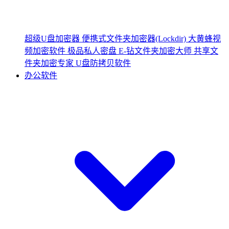
超级U盘加密器
便携式文件夹加密器(Lockdir)
大黄蜂视
频加密软件
极品私人密盘
E-钻文件夹加密大师
共享文
件夹加密专家
U盘防拷贝软件
办公软件