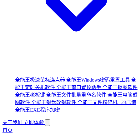
全能王极速鼠标连点器
全能王Windows密码重置工具
全
能王定时关机软件
全能王窗口置顶助手
全能王抠图软件
全能王老板键
全能王文件批量重命名软件
全能王电脑截
图软件
全能王键盘改键软件
全能王文件粉碎机
123压缩
全能王EXE程序加密
关于我们
立即体验
首页