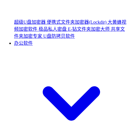
超级U盘加密器
便携式文件夹加密器(Lockdir)
大黄蜂视
频加密软件
极品私人密盘
E-钻文件夹加密大师
共享文
件夹加密专家
U盘防拷贝软件
办公软件