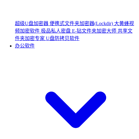
超级U盘加密器
便携式文件夹加密器(Lockdir)
大黄蜂视
频加密软件
极品私人密盘
E-钻文件夹加密大师
共享文
件夹加密专家
U盘防拷贝软件
办公软件