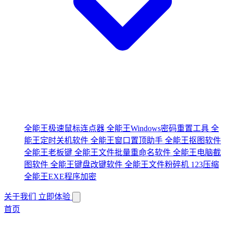
全能王极速鼠标连点器
全能王Windows密码重置工具
全
能王定时关机软件
全能王窗口置顶助手
全能王抠图软件
全能王老板键
全能王文件批量重命名软件
全能王电脑截
图软件
全能王键盘改键软件
全能王文件粉碎机
123压缩
全能王EXE程序加密
关于我们
立即体验
首页