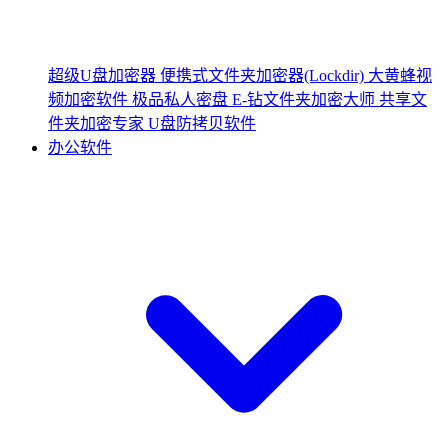
超级U盘加密器
便携式文件夹加密器(Lockdir)
大黄蜂视
频加密软件
极品私人密盘
E-钻文件夹加密大师
共享文
件夹加密专家
U盘防拷贝软件
办公软件