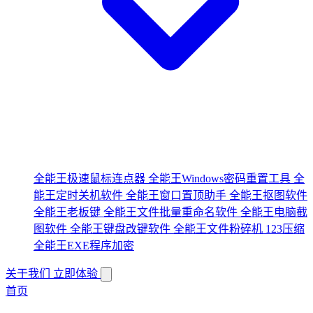
全能王极速鼠标连点器
全能王Windows密码重置工具
全
能王定时关机软件
全能王窗口置顶助手
全能王抠图软件
全能王老板键
全能王文件批量重命名软件
全能王电脑截
图软件
全能王键盘改键软件
全能王文件粉碎机
123压缩
全能王EXE程序加密
关于我们
立即体验
首页